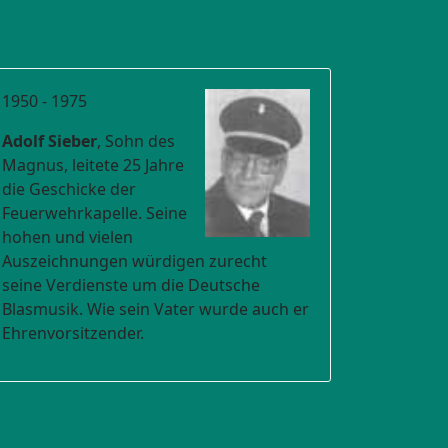
1950 - 1975
Adolf Sieber
, Sohn des
Magnus, leitete 25 Jahre
die Geschicke der
Feuerwehrkapelle. Seine
hohen und vielen
Auszeichnungen würdigen zurecht
seine Verdienste um die Deutsche
Blasmusik. Wie sein Vater wurde auch er
Ehrenvorsitzender.