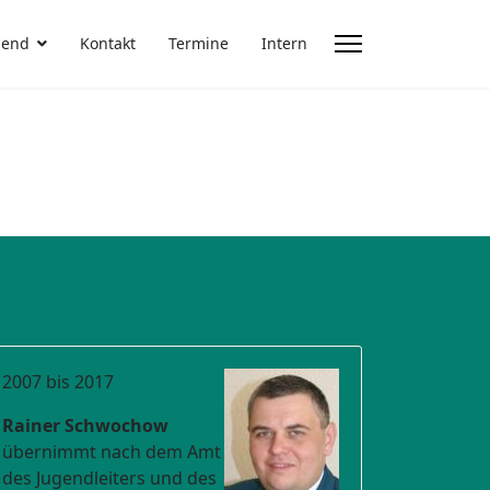
gend
Kontakt
Termine
Intern
2007 bis 2017
Rainer Schwochow
übernimmt nach dem Amt
des Jugendleiters und des