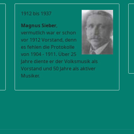
1912 bis 1937
Magnus Sieber
,
vermutlich war er schon
vor 1912 Vorstand, denn
es fehlen die Protokolle
von 1904 - 1911. Über 25
Jahre diente er der Volksmusik als
Vorstand und 50 Jahre als aktiver
Musiker.