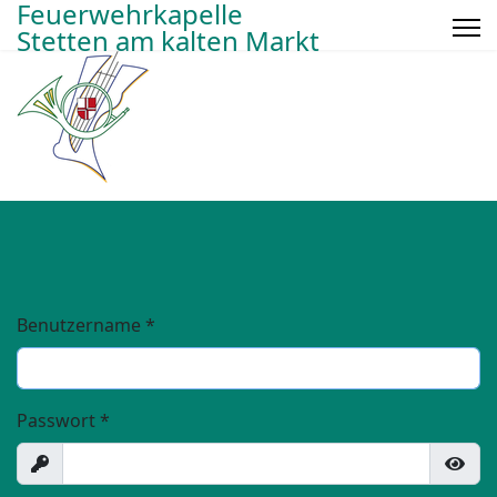
Feuerwehrkapelle
Stetten am kalten Markt
Benutzername
*
Passwort
*
Anzeigen
Show