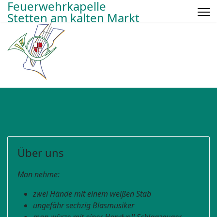
Feuerwehrkapelle
Stetten am kalten Markt
Über uns
Man nehme:
zwei Hände mit einem weißen Stab
ungefähr sechzig Blasmusiker